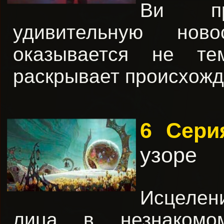
Ви пр
удивительную ново
оказывается не те
раскрывает происхож
6 Сер
узоре
Исцелен
лица в незнакомо