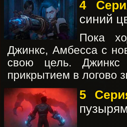
4 Сер
синий ц
Пока хо
Джинкс, Амбесса с но
свою цель. Джинкс
прикрытием в логово з
5 Сер
пузыря