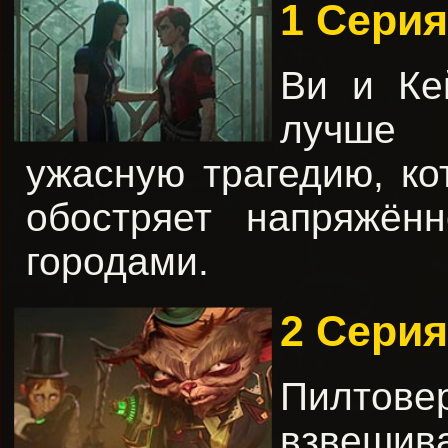
1 Сери
Ви и Ке
лучше 
ужасную трагедию, ко
обостряет напряжён
городами.
2 Сери
Пилтов
взвешив