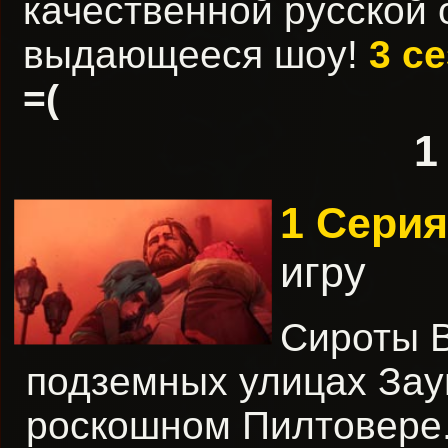
качественной русской 
выдающееся шоу!
3 с
=(
1
1 Серия
игру
Сироты В
подземных улицах Зау
роскошном Пилтовере