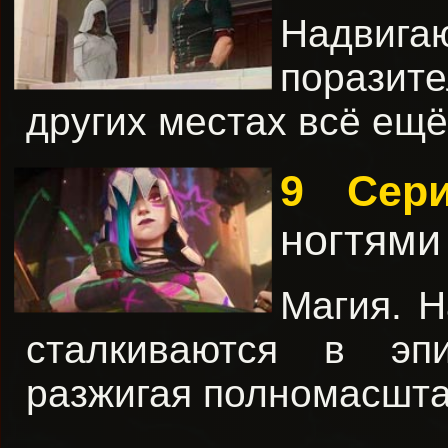
Надвига
поразит
других местах всё ещё
9 Се
ногтями
Магия. Н
сталкиваются в эп
разжигая полномасшта