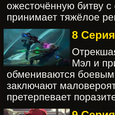
ожесточённую битву с
принимает тяжёлое ре
8 Серия
Отрекшая
Мэл и пр
обмениваются боевыми
заключают маловероят
претерпевает поразит
9 Серия