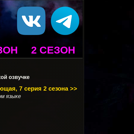
ЗОН
2 СЕЗОН
кой озвучке
щая, 7 серия 2 сезона >>
ом языке