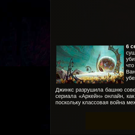
6 с
сущ
уби
что
Ван
уб
Джинкс разрушила башню совет
сериала «Аркейн» онлайн, как
поскольку классовая война ме