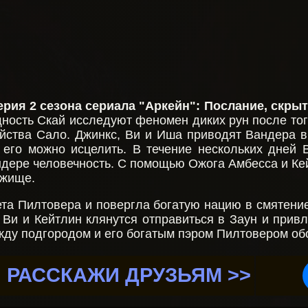
ерия 2 сезона сериала "Аркейн":
Послание, скрыт
ность Скай исследуют феномен диких рун после тог
йства Сало. Джинкс, Ви и Иша приводят Вандера 
 его можно исцелить. В течение нескольких дней 
дере человечность. С помощью Ожога Амбесса и К
ежище.
а Пилтовера и повергла богатую нацию в смятение.
 Ви и Кейтлин клянутся отправиться в Заун и привл
жду подгородом и его богатым пэром Пилтовером об
РАССКАЖИ ДРУЗЬЯМ >>