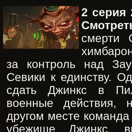
2 серия 
Смотрет
смерти 
химбаро
за контроль над За
Севики к единству. Од
сдать Джинкс в Пил
военные действия, 
другом месте команда
убежище Джинкс, в