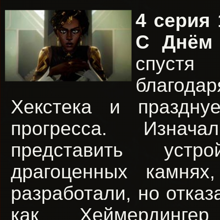
4 серия 
С Днём 
спустя
благод
Хекстека и праздну
прогресса. Изнач
представить устр
драгоценных камнях
разработали, но отказ
как Хеймердинг